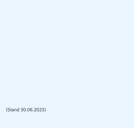
(Gründung HOWOGE 01.07.1990)
83.000
Wohnungen
1.450
Mitarbeitende
(Stand 30.06.2025)