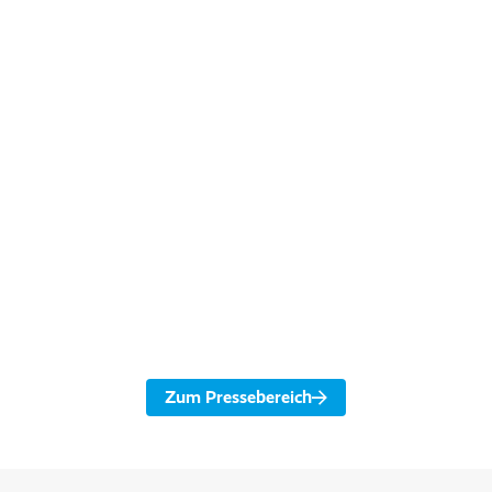
Presse
01. Juli 2026
Neue Minna-Cauer-Schule fertiggestellt:
HOWOGE übergibt moderne Integrierte
Sekundarschule an Tempelhof-Schöneberg
Zum Pressebereich