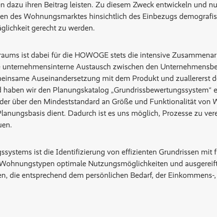
dazu ihren Beitrag leisten. Zu diesem Zweck entwickeln und nu
en des Wohnungsmarktes hinsichtlich des Einbezugs demografisch
äglichkeit gerecht zu werden.
ums ist dabei für die HOWOGE stets die intensive Zusammenarb
ge unternehmensinterne Austausch zwischen den Unternehmensb
insame Auseinandersetzung mit dem Produkt und zuallererst de
d haben wir den Planungskatalog „Grundrissbewertungssystem“ en
 der über den Mindeststandard an Größe und Funktionalität vo
lanungsbasis dient. Dadurch ist es uns möglich, Prozesse zu vere
uen.
ystems ist die Identifizierung von effizienten Grundrissen mit f
en Wohnungstypen optimale Nutzungsmöglichkeiten und ausgere
, die entsprechend dem persönlichen Bedarf, der Einkommens-, 