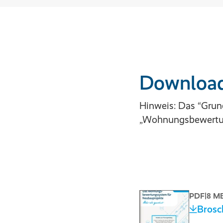
Downloa
Hinweis: Das “Grun
„Wohnungsbewertun
PDF
|
8 M
Brosc