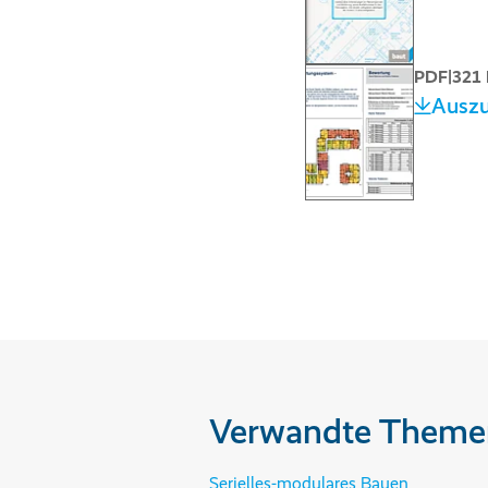
PDF
|
321
Auszu
Verwandte Theme
Serielles-modulares Bauen