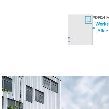
PDF
|
14 
Werksc
„Alle