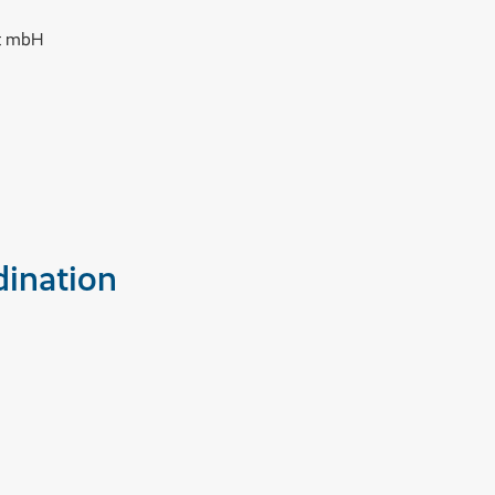
t mbH
ination