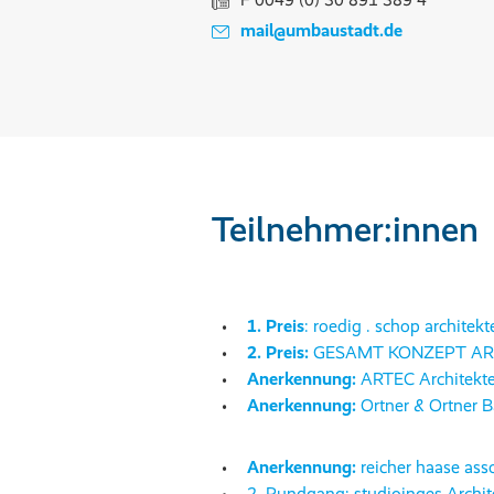
mail@umbaustadt.de
Teilnehmer:innen
1. Preis
: roedig . schop archite
2. Preis:
GESAMT KONZEPT ARCHI
Anerkennung:
ARTEC Architekte
Anerkennung:
Ortner & Ortner 
Anerkennung:
reicher haase ass
2. Rundgang: studioinges Archit