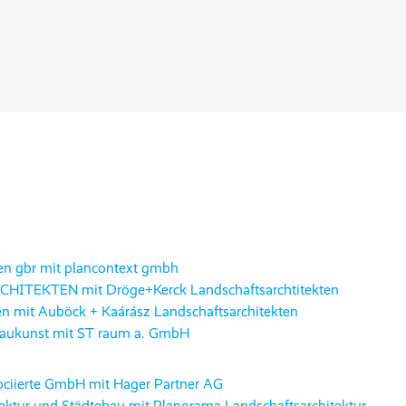
kten gbr mit plancontext gmbh
TEKTEN mit Dröge+Kerck Landschaftsarchtitekten
n mit Auböck + Kaárász Landschaftsarchitekten
Baukunst mit ST raum a. GmbH
ociierte GmbH mit Hager Partner AG
ektur und Städtebau mit Planorama Landschaftsarchitektur