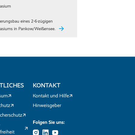
asium
terungsbau eines 2-6-zügigen
siums in Pankow/Weißensee.
TLICHES
KONTAKT
sum
Kontakt und Hilfe
chutz
Hinweisgeber
cherschutz
Folgen Sie uns:
e
freiheit