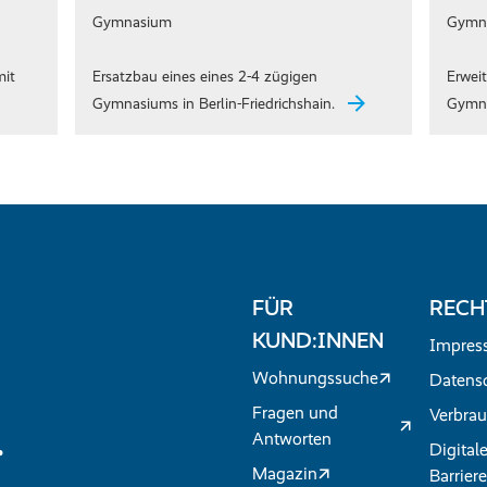
Gymnasium
Gymn
mit
Ersatzbau eines eines 2-4 zügigen
Erwei
Gymnasiums in Berlin-Friedrichshain.
Gymna
FÜR
RECH
KUND:INNEN
Impres
Wohnungssuche
Datens
Fragen und
Verbrau
.
Antworten
Digital
Magazin
Barriere