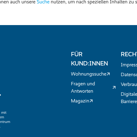
nnen auch unsere
Suche
nutzen, um nach speziellen Inhalten zu 
FÜR
RECH
KUND:INNEN
Impres
Wohnungssuche
Datens
Fragen und
Verbrau
.
Antworten
Digital
Magazin
Barriere
 mit
nem
entrum
.